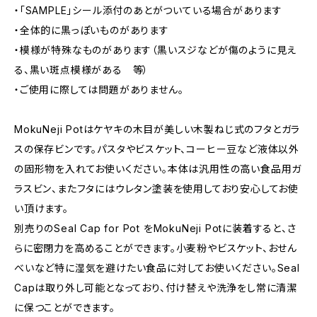
・「SAMPLE」シール添付のあとがついている場合があります
・全体的に黒っぽいものがあります
・模様が特殊なものがあります（黒いスジなどが傷のように見え
る、黒い斑点模様がある 等）
・ご使用に際しては問題がありません。
MokuNeji Potはケヤキの木目が美しい木製ねじ式のフタとガラ
スの保存ビンです。パスタやビスケット、コーヒー豆など液体以外
の固形物を入れてお使いください。本体は汎用性の高い食品用ガ
ラスビン、またフタにはウレタン塗装を使用しており安心してお使
い頂けます。
別売りのSeal Cap for Pot をMokuNeji Potに装着すると、さ
らに密閉力を高めることができます。小麦粉やビスケット、おせん
べいなど特に湿気を避けたい食品に対してお使いください。Seal
Capは取り外し可能となっており、付け替えや洗浄をし常に清潔
に保つことができます。