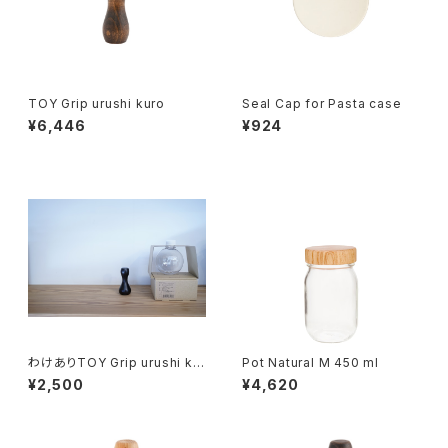
TOY Grip urushi kuro
Seal Cap for Pasta case
¥6,446
¥924
わけありTOY Grip urushi kur
Pot Natural M 450 ml
o with Globe Bottle
¥2,500
¥4,620