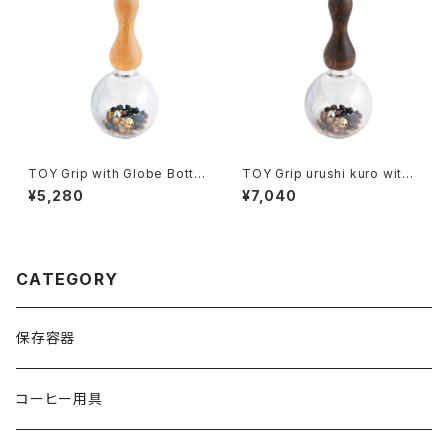
TOY Grip with Globe Bottl
TOY Grip urushi kuro with
e
Globe Bottle
¥5,280
¥7,040
CATEGORY
保存容器
コーヒー用具